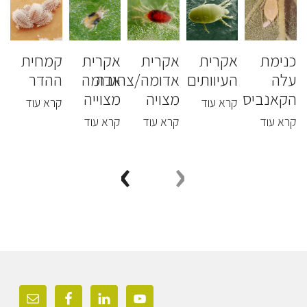
כנימת
אקרית
אקרית
אקרית
קמחית
כ
עלה
העיוותים
אדומה/צהובה
אדומה
ההדר
ע
הקאנביס
מצויה
מצוייה
ה
קרא עוד
קרא עוד
קרא עוד
קרא עוד
קרא עוד
ק
›
‹
Foote