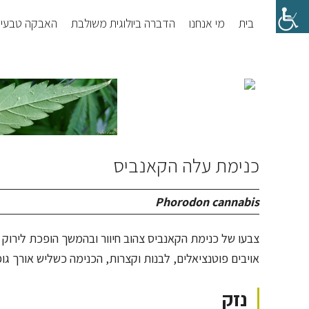
Skip
Skip
בית
מי אנחנו
הדברה ביולוגית משולבת
האבקה טבעי
to
to
footer
main
content
כנימת עלה הקאנביס
Phorodon cannabis
צבעו של כנימת הקאנביס צהוב חיוור ובהמשך הופכת לירוק בה
אויבים פוטנציאלים, לבנות וקצרות, הכנימה כשליש אורך גופ
נזק