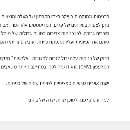
הכנימות ממוקמות בעיקר בצדו התחתון של העלה ומוצצות את
ניתן לצפות בעיוותים של עלים, המריסטמים או/ו הפרי. אם
סוכרים גבוהה. לכן כנימות צריכות כמויות גדולות של מוהל
סותם את הפיוניות ועליו מתפתח פייחת (עובש פטרייתי) המזהם
הרוק של כנימות עלה יכול לגרום לתגובות "אלרגיות" חזקות
המלפפון (CMV) הוא דוגמה לכך. צמח יעביר יותר משאבים לחלק פגוע על מנת לשמור על הצמיחה, מה שכמובן מהווה יתרון נוסף למושבת הכנימות.
ישנם אויבים טבעיים ספציפיים למינים שונים של כנימות.
למידע נוסף פנה לסוכן שרות שדה של ביו-בי.