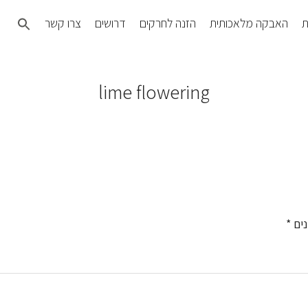
Search
ת
האבקה מלאכותית
הזנה לחרקים
דרושים
צרו קשר
for:
SEARCH BUTTON
lime flowering
נים
*