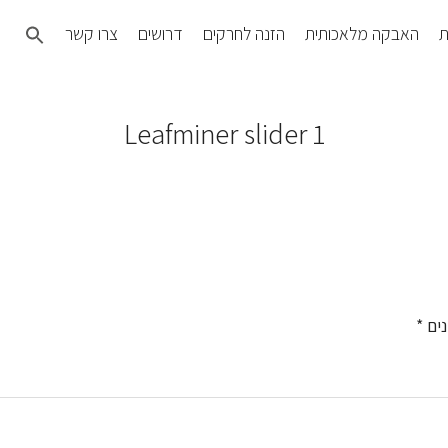
Search
ת
האבקה מלאכותית
הזנה לחרקים
דרושים
צרו קשר
for:
SEARCH BUTTON
Leafminer slider 1
נים
*