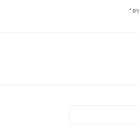
נים
*