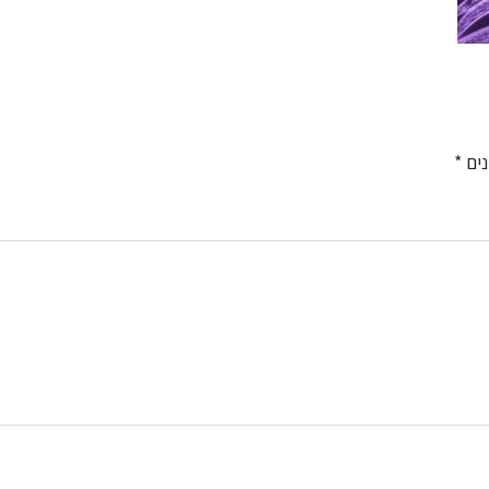
נים
*