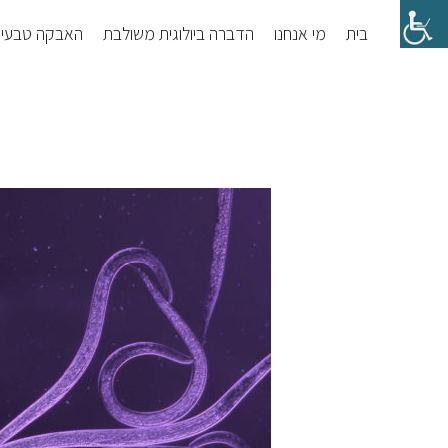
Skip
Skip
בית
מי אנחנו
הדברה ביולוגית משולבת
האבקה טבעי
to
to
footer
main
content