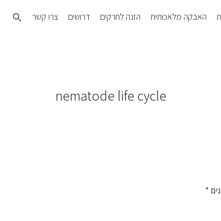
Search
ת
האבקה מלאכותית
הזנה לחרקים
דרושים
צרו קשר
for:
SEARCH BUTTON
nematode life cycle
נים
*